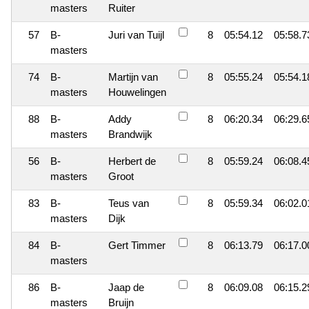
masters
Ruiter
57
B-
Juri van Tuijl
8
05:54.12
05:58.7
masters
74
B-
Martijn van
8
05:55.24
05:54.1
masters
Houwelingen
88
B-
Addy
8
06:20.34
06:29.6
masters
Brandwijk
56
B-
Herbert de
8
05:59.24
06:08.4
masters
Groot
83
B-
Teus van
8
05:59.34
06:02.0
masters
Dijk
84
B-
Gert Timmer
8
06:13.79
06:17.0
masters
86
B-
Jaap de
8
06:09.08
06:15.2
masters
Bruijn