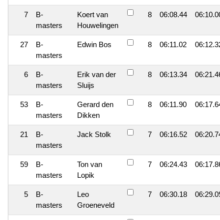
7
B-
Koert van
8
06:08.44
06:10.0
masters
Houwelingen
27
B-
Edwin Bos
8
06:11.02
06:12.3
masters
6
B-
Erik van der
8
06:13.34
06:21.4
masters
Sluijs
53
B-
Gerard den
8
06:11.90
06:17.6
masters
Dikken
21
B-
Jack Stolk
7
06:16.52
06:20.7
masters
59
B-
Ton van
7
06:24.43
06:17.8
masters
Lopik
5
B-
Leo
7
06:30.18
06:29.0
masters
Groeneveld