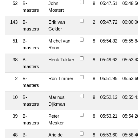
52
B-
John
8
05:47.51
05:48.5
masters
Mostert
143
B-
Erik van
2
05:47.72
00:00.0
masters
Gelder
51
B-
Michel van
8
05:54.82
05:55.8
masters
Roon
38
B-
Henk Tukker
8
05:49.62
05:53.4
masters
2
B-
Ron Timmer
8
05:51.95
05:53.6
masters
10
B-
Marinus
8
05:52.13
05:59.4
masters
Dijkman
39
B-
Peter
8
05:53.21
05:54.2
masters
Mesker
48
B-
Arie de
8
05:53.60
05:58.4