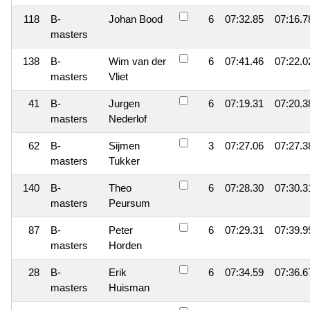
118
B-
Johan Bood
6
07:32.85
07:16.7
masters
138
B-
Wim van der
6
07:41.46
07:22.0
masters
Vliet
41
B-
Jurgen
6
07:19.31
07:20.3
masters
Nederlof
62
B-
Sijmen
3
07:27.06
07:27.3
masters
Tukker
140
B-
Theo
6
07:28.30
07:30.3
masters
Peursum
87
B-
Peter
6
07:29.31
07:39.9
masters
Horden
28
B-
Erik
6
07:34.59
07:36.6
masters
Huisman