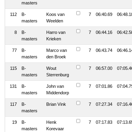
masters
112
B-
Koos van
7
06:40.69
06:48.1
masters
Weelden
8
B-
Harro van
7
06:44.16
06:42.5
masters
Krieken
77
B-
Marco van
7
06:43.74
06:46.1
masters
den Broek
115
B-
Wout
7
06:57.00
07:05.4
masters
Sterrenburg
131
B-
John van
7
07:01.86
07:04.7
masters
Middendorp
117
B-
Brian Vink
7
07:27.34
07:16.4
masters
19
B-
Henk
7
07:17.83
07:13.6
masters
Korevaar