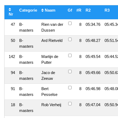
Categorie
Naam
Gf
#R
R2
R3
Nr
47
B-
Rien van der
8
05:34.76
05:45.3
masters
Dussen
50
B-
Ard Rietveld
8
05:48.27
05:51.5
masters
142
B-
Martijn de
8
05:49.54
05:44.5
masters
Putter
94
B-
Jaco de
8
05:49.66
05:50.6
masters
Zeeuw
91
B-
Bert
8
05:46.98
05:48.0
masters
Pesselse
18
B-
Rob Verheij
8
05:47.04
05:50.9
masters