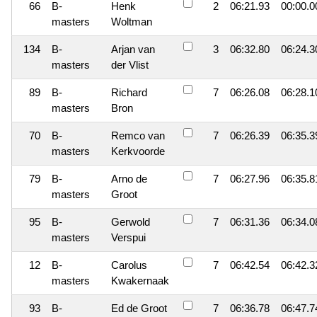
66
B-
Henk
2
06:21.93
00:00.0
masters
Woltman
134
B-
Arjan van
3
06:32.80
06:24.3
masters
der Vlist
89
B-
Richard
7
06:26.08
06:28.1
masters
Bron
70
B-
Remco van
7
06:26.39
06:35.3
masters
Kerkvoorde
79
B-
Arno de
7
06:27.96
06:35.8
masters
Groot
95
B-
Gerwold
7
06:31.36
06:34.0
masters
Verspui
12
B-
Carolus
7
06:42.54
06:42.3
masters
Kwakernaak
93
B-
Ed de Groot
7
06:36.78
06:47.7