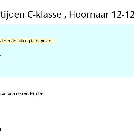
ijden C-klasse , Hoornaar 12-1
ld om de uitslag te bepalen.
.
ave van de rondetijden.
4
.