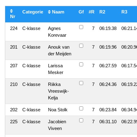
Categorie
Naam
Gf
#R
R2
R3
Nr
224
C-klasse
Agnes
7
06:19.38
06:21.1
Korevaar
201
C-klasse
Anouk van
7
06:19.96
06:20.9
der Meijden
207
C-klasse
Larissa
7
06:27.59
06:17.5
Mesker
210
C-klasse
Riikka
7
06:24.36
06:19.2
Vreeswijk-
Kelja
202
C-klasse
Noa Stolk
7
06:23.84
06:34.9
225
C-klasse
Jacobien
7
06:31.10
06:22.9
Viveen