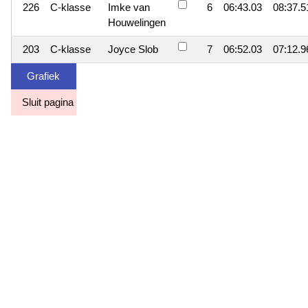
226
C-klasse
Imke van
6
06:43.03
08:37.5
Houwelingen
203
C-klasse
Joyce Slob
7
06:52.03
07:12.9
Grafiek
Sluit pagina