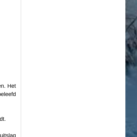
en. Het
eleefd
dt.
uitslag