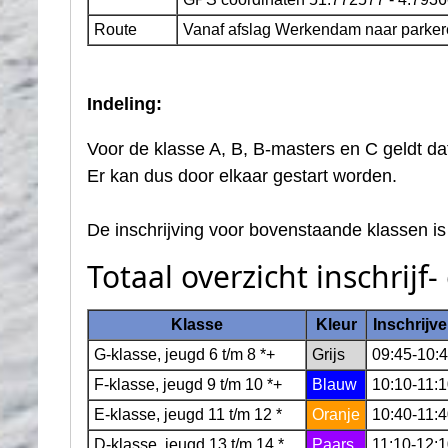
Route
Vanaf afslag Werkendam naar parkeren
Indeling:
Voor de klasse A, B, B-masters en C geldt da
Er kan dus door elkaar gestart worden.
De inschrijving voor bovenstaande klassen is
Totaal overzicht inschrijf-
Klasse
Kleur
Inschrijv
G-klasse, jeugd 6 t/m 8 *+
Grijs
09:45-10:
F-klasse, jeugd 9 t/m 10 *+
Blauw
10:10-11:
E-klasse, jeugd 11 t/m 12 *
Oranje
10:40-11:
D-klasse, jeugd 13 t/m 14 *
Paars
11:10-12: