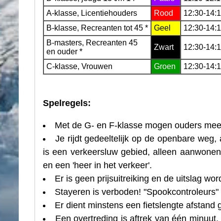
A-klasse, Licentiehouders
Rood
12:30-14:
B-klasse, Recreanten tot 45 *
Geel
12:30-14:
B-masters, Recreanten 45
Zwart
12:30-14:
en ouder *
C-klasse, Vrouwen
Groen
12:30-14:
Spelregels:
Met de G- en F-klasse mogen ouders meer
Je rijdt gedeeltelijk op de openbare weg,
is een verkeersluw gebied, alleen aanwon
en een 'heer in het verkeer'.
Er is geen prijsuitreiking en de uitslag w
Stayeren is verboden! "Spookcontroleurs" 
Er dient minstens een fietslengte afstand
Een overtreding is aftrek van één minuut,