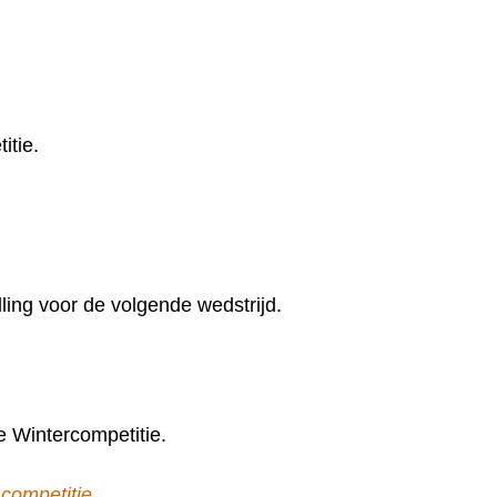
itie.
elling voor de volgende wedstrijd.
e Wintercompetitie.
competitie.