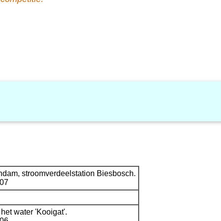
endam, stroomverdeelstation Biesbosch.
407
t water 'Kooigat'.
606