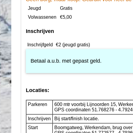
Jeugd
Gratis
Volwassenen
€5,00
Inschrijven
Inschrijfgeld
€2 (jeugd gratis)
Betaal a.u.b. met gepast geld.
Locaties:
Parkeren
600 mtr voorbij Lijnoorden 15, Werk
GPS coordinaten 51.768276 - 4.792
Inschrijven
Bij start/finish locatie.
Start
Boomgatweg, Werkendam, brug over he
GPS coordinaten 51.772577 - 4.793